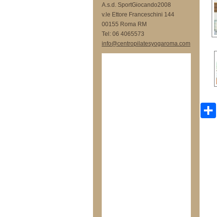
A.s.d. SportGiocando2008
v.le Ettore Franceschini 144
00155 Roma RM
Tel: 06 4065573
info@centropilatesyogaroma.com