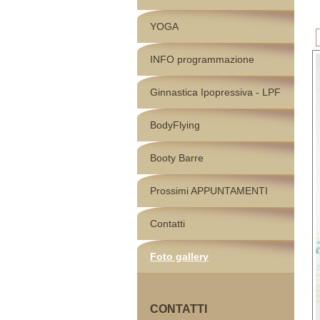
YOGA
INFO programmazione
Ginnastica Ipopressiva - LPF
BodyFlying
Booty Barre
Prossimi APPUNTAMENTI
Contatti
Foto gallery
CONTATTI