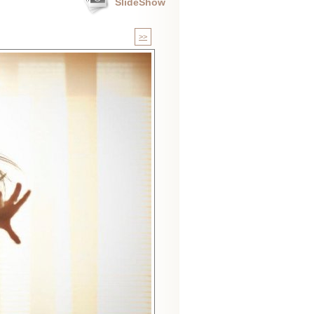
SlideShow
>>