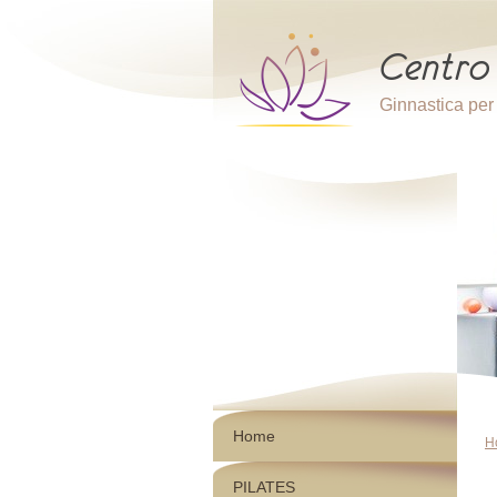
Ginnastica per 
Home
H
PILATES