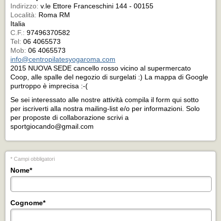
Indirizzo:
v.le Ettore Franceschini 144 - 00155
Località:
Roma RM
Italia
C.F.:
97496370582
Tel:
06 4065573
Mob:
06 4065573
info@centropilatesyogaroma.com
2015 NUOVA SEDE cancello rosso vicino al supermercato
Coop, alle spalle del negozio di surgelati :) La mappa di Google
purtroppo è imprecisa :-(
Se sei interessato alle nostre attività compila il form qui sotto
per iscriverti alla nostra mailing-list e/o per informazioni. Solo
per proposte di collaborazione scrivi a
sportgiocando@gmail.com
* Campi obbligatori
Nome
*
Cognome
*