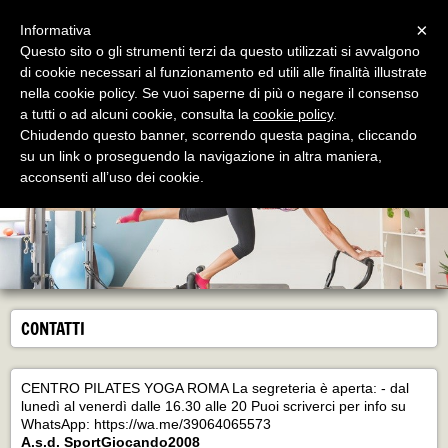
Menu
×
Informativa
Questo sito o gli strumenti terzi da questo utilizzati si avvalgono
di cookie necessari al funzionamento ed utili alle finalità illustrate
Centro Pilates Yoga Roma
nella cookie policy. Se vuoi saperne di più o negare il consenso
Ginnastica per il corpo e per la mente
a tutti o ad alcuni cookie, consulta la
cookie policy
.
Chiudendo questo banner, scorrendo questa pagina, cliccando
su un link o proseguendo la navigazione in altra maniera,
acconsenti all’uso dei cookie.
CONTATTI
CENTRO PILATES YOGA ROMA La segreteria è aperta: - dal
lunedì al venerdì dalle 16.30 alle 20 Puoi scriverci per info su
WhatsApp: https://wa.me/39064065573
A.s.d. SportGiocando2008