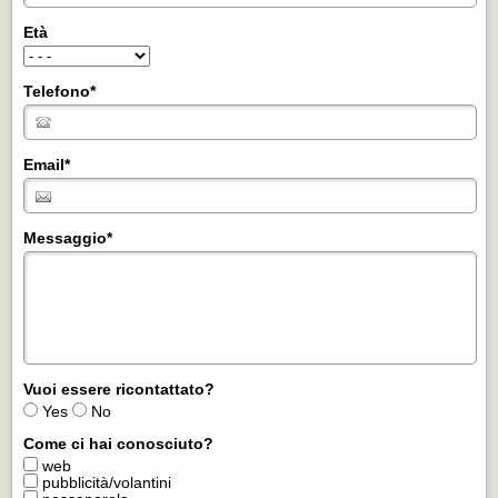
Età
Telefono
*
Email
*
Messaggio
*
Vuoi essere ricontattato?
Yes
No
Come ci hai conosciuto?
web
pubblicità/volantini